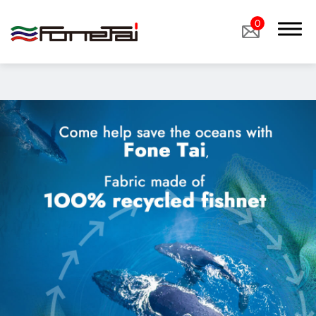
"image":
0
"/storage/media/products/02Functional%20Fabrics/14_Reflective
關於我們
產品介紹
環保布料
機能用布
客製布料
產品應用