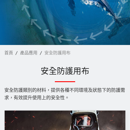
袋材
家飾布料
安全防護用布
成衣
最新消息
首頁
產品應用
安全防護用布
核心技術
安全防護用布
電子型錄
安全防護類別的材料，提供各種不同環境及狀態下的防護需
聯絡我們
求，有效提升使用上的安全性。
繁體中文
English