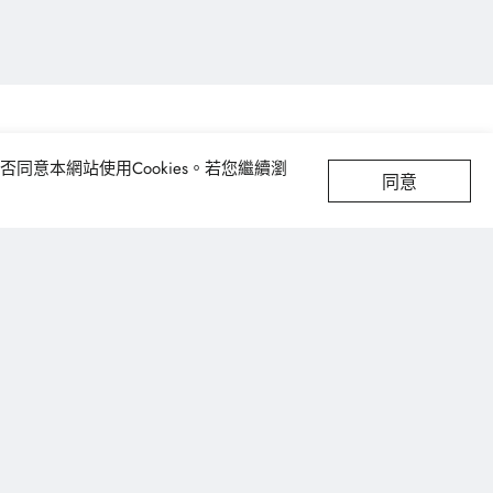
最新消息
同意本網站使用Cookies。若您繼續瀏
同意
聯絡我們
產品應用
醫療用布
工業用布 ＆ 特殊用布
鞋材
袋材
家飾布料
安全防護用布
成衣