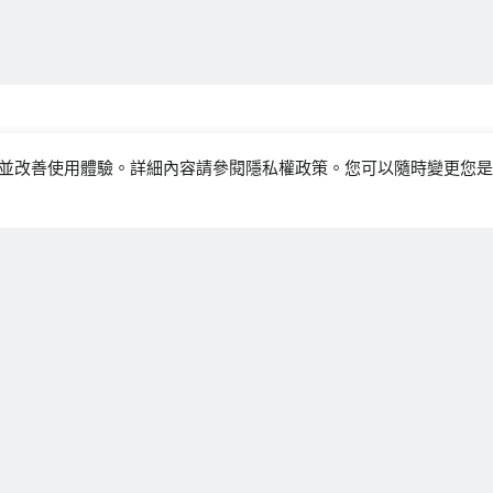
關於我們
服務並改善使用體驗。詳細內容請參閱
隱私權政策
。您可以隨時變更您是否
核心技術
產品介紹
環保布料
機能用布
客製布料