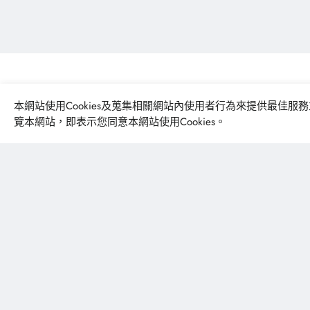
豐泰興業股份有限公司
本網站使用Cookies及蒐集相關網站內使用者行為來提供最佳
覽本網站，即表示您同意本網站使用Cookies。
台中市龍井區台西南路256巷47號
textile@fonetai.com.tw
+886-4-2638-0928
+886-4-2638-0938