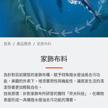
袋材
家飾布料
安全防護用布
成衣
最新消息
首頁
產品應用
家飾布料
核心技術
家飾布料
電子型錄
為針對目前開發的家飾布種，賦予特殊撥水撥油易去污功
聯絡我們
能，美觀的外表下，增添實用性與機能性，讓居家生活的清
潔保養更加輕鬆自在。
技術原理：針對家飾布所研發的獨特「奈米科技」，在織物
繁體中文
English
表面形成一具備撥水撥油去污功能的薄層。