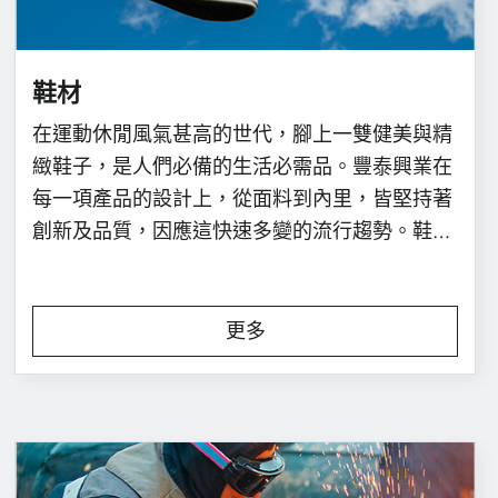
鞋材
在運動休閒風氣甚高的世代，腳上一雙健美與精
緻鞋子，是人們必備的生活必需品。豐泰興業在
每一項產品的設計上，從面料到內里，皆堅持著
創新及品質，因應這快速多變的流行趨勢。鞋材
已成為豐泰的產品主力線。並與台灣各大貿易商
合作，產品已片佈使用於各大鞋業品牌。廣泛應
用在球鞋、跑鞋、休閒鞋…等鞋款，其產品設計
更多
於：面料、內裡、補強...等部位。並加以進行創
新變化，從原料紗線、生產織造、到後加工，多
數產品都經過各大品牌的物性測試認可，開發出
符合鞋界市場的需求產品。