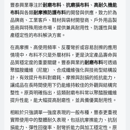
豐泰興業專注於
耐磨布料
、
抗磨損布料
、
高耐久機能
布料
與各類
耐摩擦防護布料
的開發與供應，致力於為
品牌商、工業客戶、鞋材與袋材開發商、戶外用品製
造商與特殊用途市場，提供兼具耐用性、防護性與量
產穩定性的布料解決方案。
在高摩擦、高使用頻率、反覆彎折或容易刮擦的應用
情境中，布料不只是外層材料，更是決定產品壽命與
品質穩定度的重要關鍵。豐泰興業的
耐磨布料
可透過
聚醯胺纖維（尼龍）、合成纖維強化與技術型結構設
計，有效提升布料對磨耗、摩擦與刮損的抵抗能力，
讓成品在長時間使用下仍能維持較佳的外觀與結構完
整性。原頁明確指出，這類耐磨布料常以聚醯胺纖維
提升性能，能大幅提高耐磨性，並具備優異耐用性。
相較於只強調單一強度表現的一般布種，豐泰更重視
實際使用中的整體耐久表現，包括抗摩擦能力、抗刮
損能力、彈性回復率、耐彎折能力與加工穩定性。原