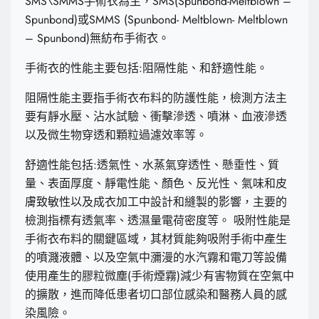
SMS\SMMS手術衣為主，SMS(Spunbond-Meltblown –
Spunbond)或SMMS (Spunbond- Meltblown- Meltblown
– Spunbond)無紡布手術衣。
手術衣的性能主要包括:阻隔性能、和舒適性能。
阻隔性能主要指手術衣布料的防護性能，檢測方法主
要有靜水壓、沾水試驗、衝擊滲透、噴淋、血液滲透
以及微生物穿透和顆粒過濾效率等。
舒適性能包括:透氣性、水蒸氣穿透性、懸垂性、質
量、表面厚度、靜電性能、顏色、反光性、氣味和皮
膚致敏性以及成衣加工中設計和縫製的影響，主要的
檢測指標有透氣率、透濕量電荷密度等。 吸附性能是
手術衣布料的關鍵區域，其材質能夠吸附手術中產生
的噴濺液體、以及空氣中瀰漫的水汽霧和電刀等設備
使用產生的膠粒微塵(手術煙霧)減少有害物質在空氣中
的擴散，進而降低患者切口部位感染和醫務人員的感
染風險。