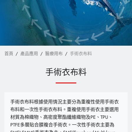
袋材
家飾布料
安全防護用布
成衣
最新消息
首頁
產品應用
醫療用布
手術衣布料
核心技術
手術衣布料
電子型錄
聯絡我們
手術衣布料根據使用情況主要分為重複性使用手術衣
布料和一次性手術衣布料。重複使用手術衣主要選用
繁體中文
English
材質為棉織物、高密度聚酯纖維織物及PE、TPU、
PTFE多層貼合膜複合手術衣。一次性手術衣主要為